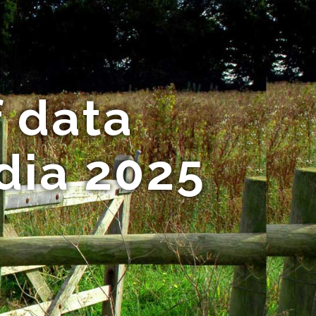
f data
dia 2025