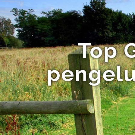
Top G
pengelu