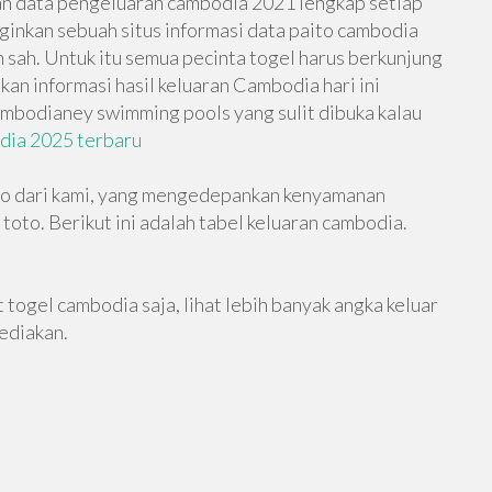
n data pengeluaran cambodia 2021 lengkap setiap
ginkan sebuah situs informasi data paito cambodia
 sah. Untuk itu semua pecinta togel harus berkunjung
an informasi hasil keluaran Cambodia hari ini
mbodianey swimming pools yang sulit dibuka kalau
dia 2025 terbaru
to dari kami, yang mengedepankan kenyamanan
toto. Berikut ini adalah tabel keluaran cambodia.
 togel cambodia saja, lihat lebih banyak angka keluar
sediakan.