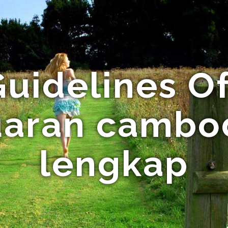
uidelines O
aran cambo
lengkap