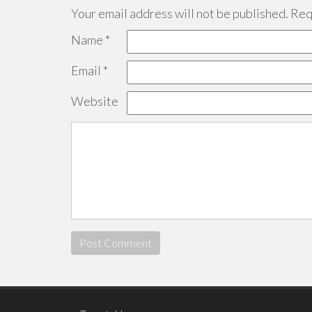
Your email address will not be published.
Requ
Name
*
Email
*
Website